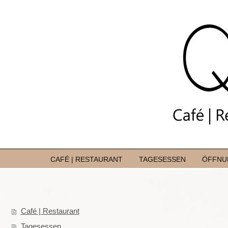
CAFÉ | RESTAURANT
TAGESESSEN
ÖFFNU
Café | Restaurant
Tagesessen